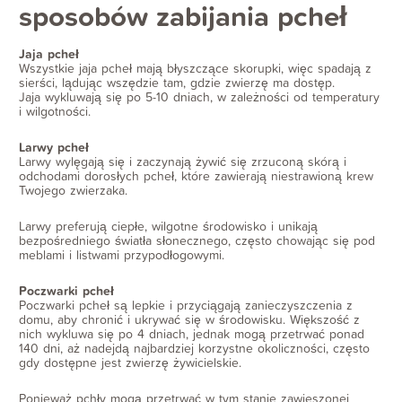
sposobów zabijania pcheł
Jaja pcheł
Wszystkie jaja pcheł mają błyszczące skorupki, więc spadają z
sierści, lądując wszędzie tam, gdzie zwierzę ma dostęp.
Jaja wykluwają się po 5-10 dniach, w zależności od temperatury
i wilgotności.
Larwy pcheł
Larwy wylęgają się i zaczynają żywić się zrzuconą skórą i
odchodami dorosłych pcheł, które zawierają niestrawioną krew
Twojego zwierzaka.
Larwy preferują ciepłe, wilgotne środowisko i unikają
bezpośredniego światła słonecznego, często chowając się pod
meblami i listwami przypodłogowymi.
Poczwarki pcheł
Poczwarki pcheł są lepkie i przyciągają zanieczyszczenia z
domu, aby chronić i ukrywać się w środowisku. Większość z
nich wykluwa się po 4 dniach, jednak mogą przetrwać ponad
140 dni, aż nadejdą najbardziej korzystne okoliczności, często
gdy dostępne jest zwierzę żywicielskie.
Ponieważ pchły mogą przetrwać w tym stanie zawieszonej