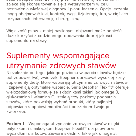
zaleca się skonsultowanie się z weterynarzem w celu
postawienia właściwej diagnozy i planu leczenia. Opcje leczenia
mogą obejmować leki, kontrolę wagi, fizjoterapię lub, w ciężkich
przypadkach, interwencję chirurgiczną.
Większość psów z mniej nasilonymi objawami może odnieść
duże korzyści z codziennego dodawania dobrej jakości
suplementu na stawy.
Suplementy wspomagające
utrzymanie zdrowych stawów
Niezależnie od tego, jakiego poziomu wsparcia stawów będzie
potrzebował Twój zwierzak, Beaphar opracował wysokiej klasy
suplementy diety, które wspierają utrzymanie zdrowych stawów
i zapewniają optymalne wsparcie. Seria Beaphar Flexifit® oferuje
wielozadaniową formułę ze składnikami takimi jak omega 3,
glukozamina i witamina C. Istnieją trzy poziomy podparcia
stawów, które pozwalają wybrać produkt, który najlepiej
odpowiada stopniowi mobilności i potrzebom Twojego
zwierzaka.
Poziom 1
- Wspomaga utrzymanie zdrowych stawów dzięki
patyczkom i smakołykom Beaphar Flexifit® dla psów oraz
wędzidłom dla kotów. Zawiera składniki takie jak omega 3,