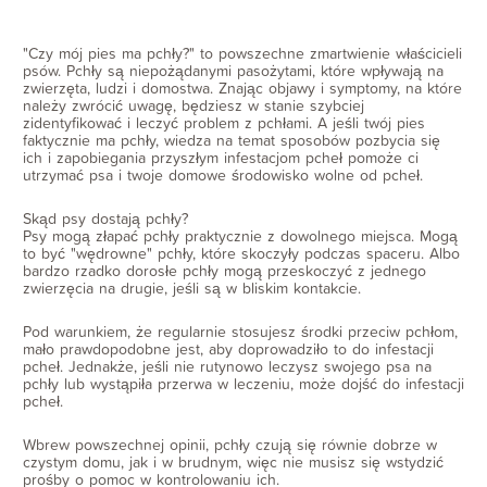
"Czy mój pies ma pchły?" to powszechne zmartwienie właścicieli
psów. Pchły są niepożądanymi pasożytami, które wpływają na
zwierzęta, ludzi i domostwa. Znając objawy i symptomy, na które
należy zwrócić uwagę, będziesz w stanie szybciej
zidentyfikować i leczyć problem z pchłami. A jeśli twój pies
faktycznie ma pchły, wiedza na temat sposobów pozbycia się
ich i zapobiegania przyszłym infestacjom pcheł pomoże ci
utrzymać psa i twoje domowe środowisko wolne od pcheł.
Skąd psy dostają pchły?
Psy mogą złapać pchły praktycznie z dowolnego miejsca. Mogą
to być "wędrowne" pchły, które skoczyły podczas spaceru. Albo
bardzo rzadko dorosłe pchły mogą przeskoczyć z jednego
zwierzęcia na drugie, jeśli są w bliskim kontakcie.
Pod warunkiem, że regularnie stosujesz środki przeciw pchłom,
mało prawdopodobne jest, aby doprowadziło to do infestacji
pcheł. Jednakże, jeśli nie rutynowo leczysz swojego psa na
pchły lub wystąpiła przerwa w leczeniu, może dojść do infestacji
pcheł.
Wbrew powszechnej opinii, pchły czują się równie dobrze w
czystym domu, jak i w brudnym, więc nie musisz się wstydzić
prośby o pomoc w kontrolowaniu ich.