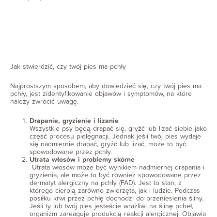
Jak stwierdzić, czy twój pies ma pchły
Najprostszym sposobem, aby dowiedzieć się, czy twój pies ma
pchły, jest zidentyfikowanie objawów i symptomów, na które
należy zwrócić uwagę.
Drapanie, gryzienie i lizanie
Wszystkie psy będą drapać się, gryźć lub lizać siebie jako
część procesu pielęgnacji. Jednak jeśli twój pies wydaje
się nadmiernie drapać, gryźć lub lizać, może to być
spowodowane przez pchły.
Utrata włosów i problemy skórne
Utrata włosów może być wynikiem nadmiernej drapania i
gryzienia, ale może to być również spowodowane przez
dermatyt alergiczny na pchły (FAD). Jest to stan, z
którego cierpią zarówno zwierzęta, jak i ludzie. Podczas
posiłku krwi przez pchłę dochodzi do przeniesienia śliny.
Jeśli ty lub twój pies jesteście wrażliwi na ślinę pcheł,
organizm zareaguje produkcją reakcji alergicznej. Objawia