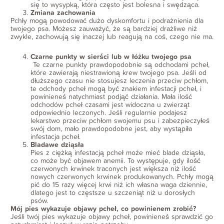
się to wysypką, która często jest bolesna i swędząca.
Zmiana zachowania
Pchły mogą powodować dużo dyskomfortu i podrażnienia dla
twojego psa. Możesz zauważyć, że są bardziej drażliwe niż
zwykle, zachowują się inaczej lub reagują na coś, czego nie ma.
Czarne punkty w sierści lub w łóżku twojego psa
Te czarne punkty prawdopodobnie są odchodami pcheł,
które zawierają niestrawioną krew twojego psa. Jeśli od
dłuższego czasu nie stosujesz leczenia przeciw pchłom,
te odchody pcheł mogą być znakiem infestacji pcheł, i
powinieneś natychmiast podjąć działania. Mała ilość
odchodów pcheł czasami jest widoczna u zwierząt
odpowiednio leczonych. Jeśli regularnie podajesz
lekarstwo przeciw pchłom swojemu psu i zabezpieczyłeś
swój dom, mało prawdopodobne jest, aby wystąpiła
infestacja pcheł.
Bladawe dziąsła
Pies z ciężką infestacją pcheł może mieć blade dziąsła,
co może być objawem anemii. To występuje, gdy ilość
czerwonych krwinek traconych jest większa niż ilość
nowych czerwonych krwinek produkowanych. Pchły mogą
pić do 15 razy więcej krwi niż ich własna waga dziennie,
dlatego jest to częstsze u szczeniąt niż u dorosłych
psów.
Mój pies wykazuje objawy pcheł, co powinienem zrobić?
Jeśli twój pies wykazuje objawy pcheł, powinieneś sprawdzić go